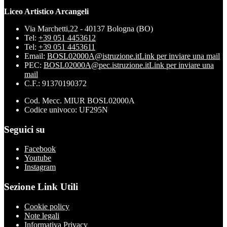
Liceo Artistico Arcangeli
Via Marchetti,22 - 40137 Bologna (BO)
Tel:
+39 051 4453612
Tel:
+39 051 4453611
Email:
BOSL02000A@istruzione.it
Link per inviare una mail
PEC:
BOSL02000A@pec.istruzione.it
Link per inviare una
mail
C.F.: 91370190372
Cod. Mecc. MIUR BOSL02000A
Codice univoco: UF295N
Seguici su
Facebook
Youtube
Instagram
Sezione Link Utili
Cookie policy
Note legali
Informativa Privacy