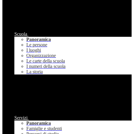
Scuola
Panoramica
Le persone
I luoghi
Organizzazione
Le carte della scuola
I numeri della scuola
La storia
Servizi
Panoramica
Famiglie e studenti
Percorsi di studio