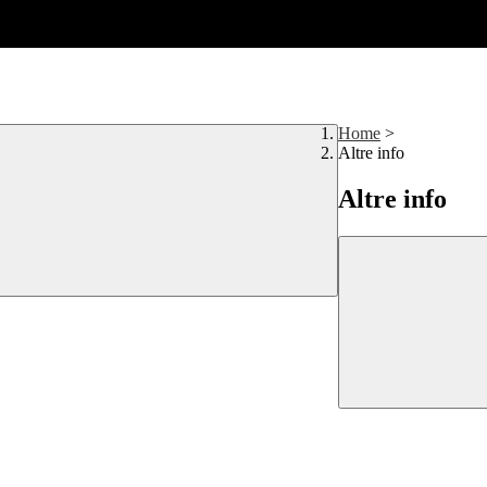
Home
>
Altre info
Altre info