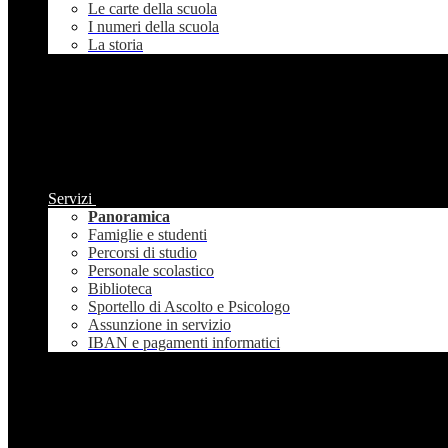
Le carte della scuola
I numeri della scuola
La storia
Servizi
Panoramica
Famiglie e studenti
Percorsi di studio
Personale scolastico
Biblioteca
Sportello di Ascolto e Psicologo
Assunzione in servizio
IBAN e pagamenti informatici