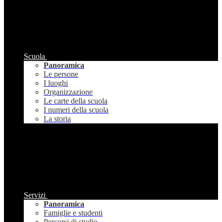
Scuola
Panoramica
Le persone
I luoghi
Organizzazione
Le carte della scuola
I numeri della scuola
La storia
Servizi
Panoramica
Famiglie e studenti
Percorsi di studio