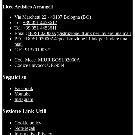
Liceo Artistico Arcangeli
Via Marchetti,22 - 40137 Bologna (BO)
Tel:
+39 051 4453612
Tel:
+39 051 4453611
Email:
BOSL02000A@istruzione.it
Link per inviare una mail
PEC:
BOSL02000A@pec.istruzione.it
Link per inviare una
mail
C.F.: 91370190372
Cod. Mecc. MIUR BOSL02000A
Codice univoco: UF295N
Seguici su
Facebook
Youtube
Instagram
Sezione Link Utili
Cookie policy
Note legali
Informativa Privacy