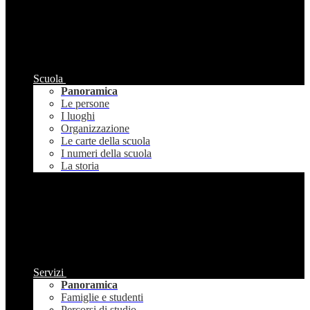
Scuola
Panoramica
Le persone
I luoghi
Organizzazione
Le carte della scuola
I numeri della scuola
La storia
Servizi
Panoramica
Famiglie e studenti
Percorsi di studio