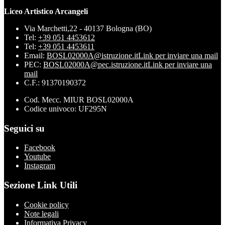
Liceo Artistico Arcangeli
Via Marchetti,22 - 40137 Bologna (BO)
Tel:
+39 051 4453612
Tel:
+39 051 4453611
Email:
BOSL02000A@istruzione.it
Link per inviare una mail
PEC:
BOSL02000A@pec.istruzione.it
Link per inviare una
mail
C.F.: 91370190372
Cod. Mecc. MIUR BOSL02000A
Codice univoco: UF295N
Seguici su
Facebook
Youtube
Instagram
Sezione Link Utili
Cookie policy
Note legali
Informativa Privacy